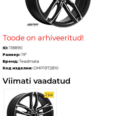
Toode on arhiveeritud!
ID:
118890
Размер:
19"
Бренд:
Teadmata
Код изделия:
GMP1972810
Viimati vaadatud
2 рд