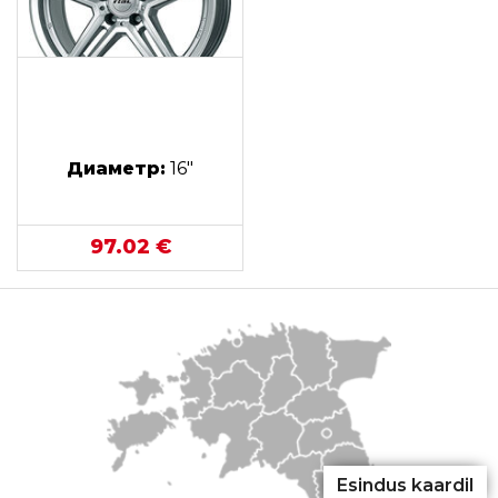
Диаметр:
16"
97.02 €
Esindus kaardil