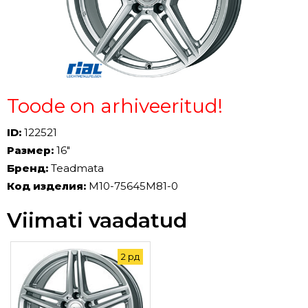
Toode on arhiveeritud!
ID:
122521
Размер:
16"
Бренд:
Teadmata
Код изделия:
M10-75645M81-0
Viimati vaadatud
2 рд