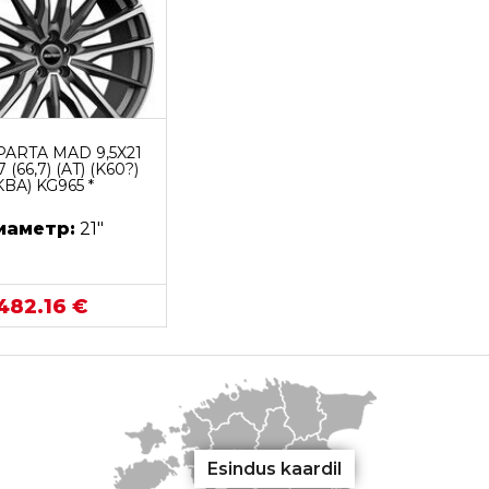
ARTA MAD 9,5X21
7 (66,7) (AT) (K60?)
KBA) KG965 *
иаметр:
21"
482.16 €
Esindus kaardil