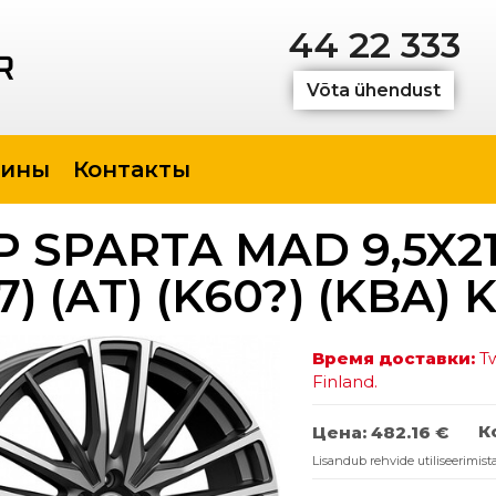
44 22 333
Võta ühendust
ины
Контакты
 SPARTA MAD 9,5X21 
,7) (AT) (K60?) (KBA) 
Время доставки:
Tw
Finland.
К
Цена:
482.16 €
Lisandub rehvide utiliseerimista