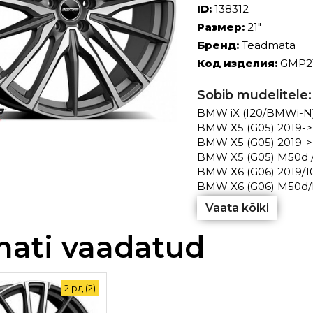
ID:
138312
Размер:
21"
Бренд:
Teadmata
Код изделия:
GMP2
Sobib mudelitele:
BMW iX (I20/BMWi-N) 
BMW X5 (G05) 2019->
BMW X5 (G05) 2019->(e
BMW X5 (G05) M50d /
BMW X6 (G06) 2019/10-
BMW X6 (G06) M50d/M
Vaata kõiki
mati vaadatud
2 рд (2)