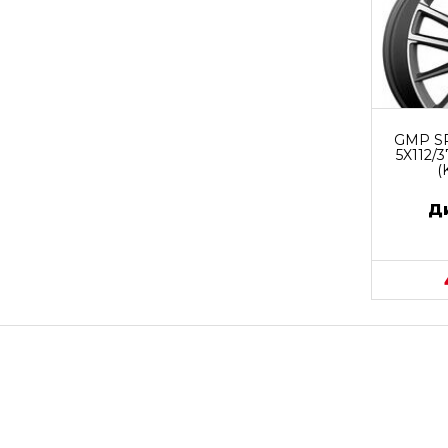
GMP SP
5X112/3
(
Д