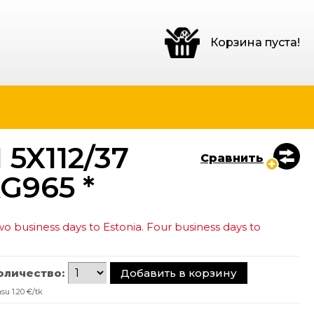
Корзина пуста!
5X112/37
Сравнить
KG965 *
o business days to Estonia. Four business days to
оличество:
su 1.20 €/tk