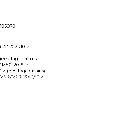
185978
21" 2021/10->
es-taga erilaius)
 M50i 2019->
> (ees-taga erilaius)
50i/M60i 2019/10->