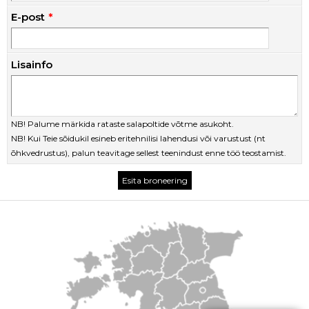
E-post
Lisainfo
NB! Palume märkida rataste salapoltide võtme asukoht.
NB! Kui Teie sõidukil esineb eritehnilisi lahendusi või varustust (nt
õhkvedrustus), palun teavitage sellest teenindust enne töö teostamist.