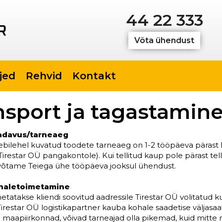
44 22 333
Võta ühendust
jed
Rehvid
Kontakt
nsport ja tagastamin
adavus/tarneaeg
eebilehel kuvatud toodete tarneaeg on 1-2 tööpäeva pärast kl
irestar OÜ pangakontole). Kui tellitud kaup pole pärast tell
 võtame Teiega ühe tööpäeva jooksul ühendust.
haletoimetamine
metatakse kliendi soovitud aadressile Tirestar OÜ volitatu
irestar OÜ logistikapartner kauba kohale saadetise väljasaat
aapiirkonnad, võivad tarneajad olla pikemad, kuid mitte 