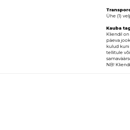
Transpor
Ühe (1) vel
Kauba ta
Kliendil o
päeva jook
kulud kuni 
tellitule 
samaväärse
NB! Kliend