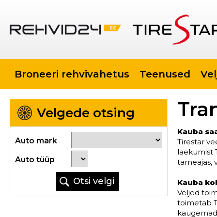
Broneeri rehvivahetus
Teenused
Vel
Tra
Velgede otsing
Kauba sa
Auto mark
Tirestar v
laekumist T
Auto tüüp
tarneajas,
Kauba ko
Veljed toi
toimetab T
kaugemad m