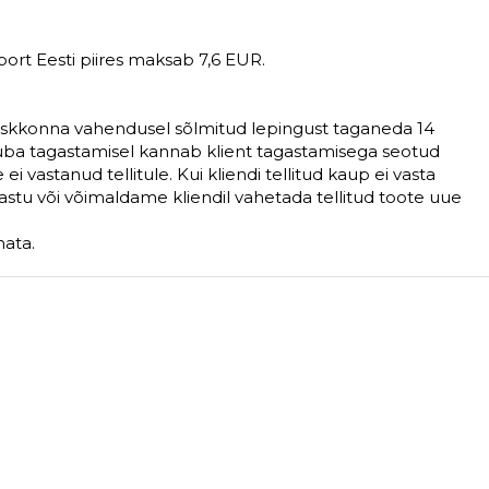
sport Eesti piires maksab 7,6 EUR.
keskkonna vahendusel sõlmitud lepingust taganeda 14
Kauba tagastamisel kannab klient tagastamisega seotud
i vastanud tellitule. Kui kliendi tellitud kaup ei vasta
astu või võimaldame kliendil vahetada tellitud toote uue
mata.