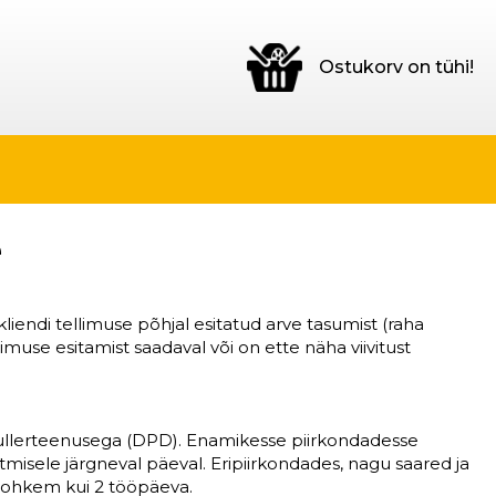
Ostukorv on tühi!
e
iendi tellimuse põhjal esitatud arve tasumist (raha
imuse esitamist saadaval või on ette näha viivitust
d kullerteenusega (DPD). Enamikesse piirkondadesse
misele järgneval päeval. Eripiirkondades, nagu saared ja
rohkem kui 2 tööpäeva.