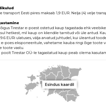
dikulud
je transport Eesti piires maksab 1,9 EUR. Nelja (4) velje tran
gastamine
n õigus Tirestar e-poest ostetud kaup tagastada ehk veebi
sul hetkest, mil kaup on kliendile tarnitud või üle antud. 
9.6 EURi ulatuses, välja arvatud juhtudel, kui üleantud toode e
või e-poes eksponeeritule, vahetame kauba ringi õige toote v
 toote vastu.
i poolt Tirestar OÜ-le tagastatud kaup peab olema kasuta
Esindus kaardil