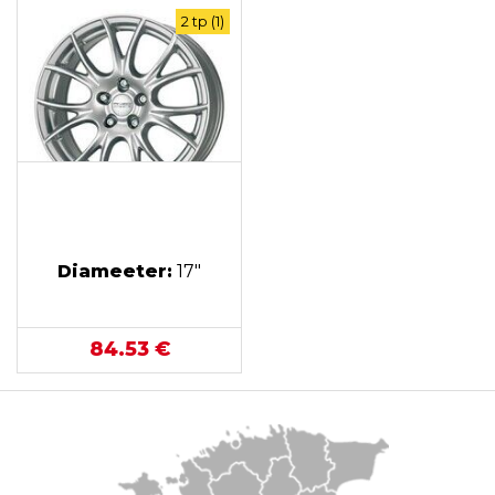
2 tp (1)
Diameeter:
17"
84.53 €