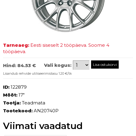
Tarneaeg:
Eesti siseselt 2 tööpäeva. Soome 4
tööpäeva.
Vali kogus:
Hind:
84.53 €
Lisandub rehvide utiliseerimistasu 1.20 €/tk
ID:
122879
Mõõt:
17"
Tootja:
Teadmata
Tootekood:
AN20740P
Viimati vaadatud