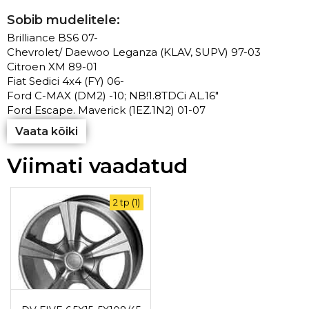
Sobib mudelitele:
Brilliance BS6 07-
Chevrolet/ Daewoo Leganza (KLAV, SUPV) 97-03
Citroen XM 89-01
Fiat Sedici 4x4 (FY) 06-
Ford C-MAX (DM2) -10; NB!1.8TDCi AL.16"
Ford Escape. Maverick (1EZ.1N2) 01-07
Vaata kõiki
Viimati vaadatud
2 tp (1)