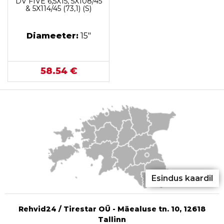
DV FIVE 6,5X15, 5X108/45
& 5X114/45 (73,1) (S)
Diameeter:
15"
58.54 €
Esindus kaardil
Rehvid24 / Tirestar OÜ - Mäealuse tn. 10, 12618
Tallinn