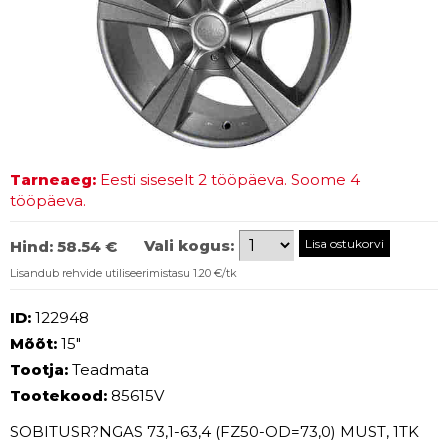
Tarneaeg:
Eesti siseselt 2 tööpäeva. Soome 4
tööpäeva.
Vali kogus:
Hind:
58.54 €
Lisandub rehvide utiliseerimistasu 1.20 €/tk
ID:
122948
Mõõt:
15"
Tootja:
Teadmata
Tootekood:
85615V
SOBITUSR?NGAS 73,1-63,4 (FZ50-OD=73,0) MUST, 1TK