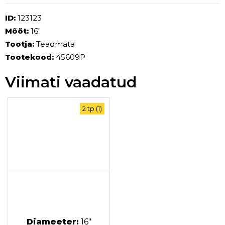
ID:
123123
Mõõt:
16"
Tootja:
Teadmata
Tootekood:
45609P
Viimati vaadatud
2 tp (1)
Diameeter:
16"