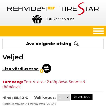
Ostukorv on tühi!
Ava velgede otsing
Veljed
Lisa võrdlusesse
Tarneaeg:
Eesti siseselt 2 tööpäeva. Soome 4
tööpäeva.
Vali kogus:
Hind:
65.42 €
Lisandub rehvide utiliseerimistasu 1.20 €/tk