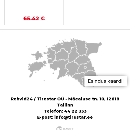
65.42 €
Esindus kaardil
Rehvid24 / Tirestar OÜ - Mäealuse tn. 10, 12618
Tallinn
Telefon:
44 22 333
E-post:
info@tirestar.ee