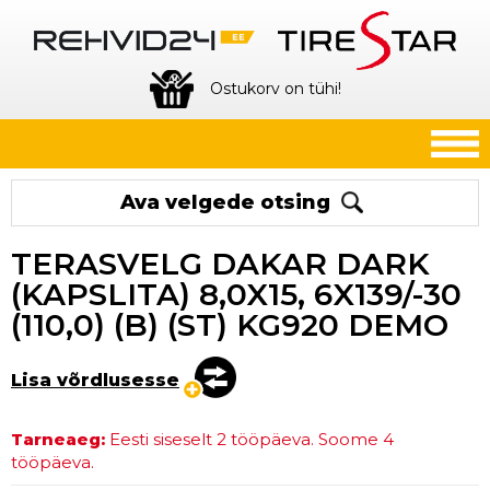
Ostukorv on tühi!
Ava velgede otsing
TERASVELG DAKAR DARK
(KAPSLITA) 8,0X15, 6X139/-30
(110,0) (B) (ST) KG920 DEMO
Lisa võrdlusesse
Tarneaeg:
Eesti siseselt 2 tööpäeva. Soome 4
tööpäeva.