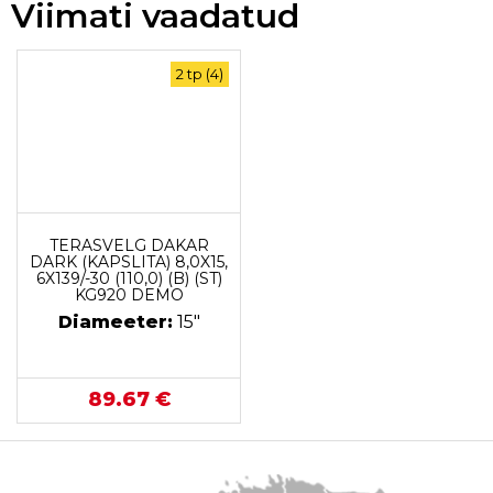
Viimati vaadatud
2 tp (4)
TERASVELG DAKAR
DARK (KAPSLITA) 8,0X15,
6X139/-30 (110,0) (B) (ST)
KG920 DEMO
Diameeter:
15"
89.67 €