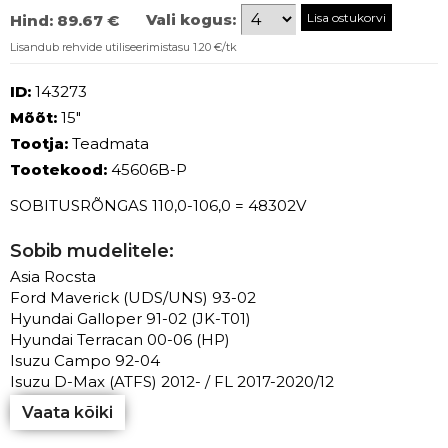
Vali kogus:
Hind:
89.67 €
Lisandub rehvide utiliseerimistasu 1.20 €/tk
ID:
143273
Mõõt:
15"
Tootja:
Teadmata
Tootekood:
45606B-P
SOBITUSRÕNGAS 110,0-106,0 = 48302V
Sobib mudelitele:
Asia Rocsta
Ford Maverick (UDS/UNS) 93-02
Hyundai Galloper 91-02 (JK-T01)
Hyundai Terracan 00-06 (HP)
Isuzu Campo 92-04
Isuzu D-Max (ATFS) 2012- / FL 2017-2020/12
Vaata kõiki